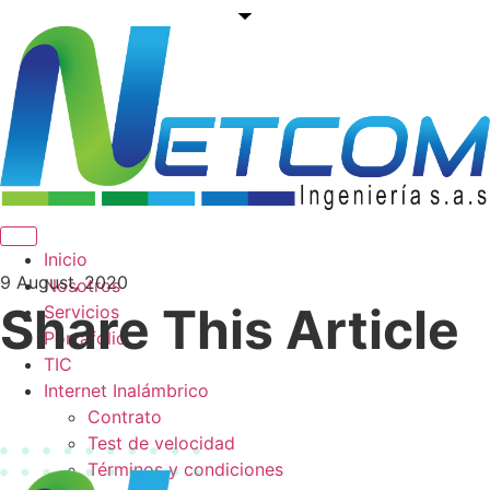
Menú conmutador hamburguesa
Inicio
9 August, 2020
Nosotros
Share This Article
Servicios
Portafolio
TIC
Internet Inalámbrico
Contrato
Test de velocidad
Términos y condiciones