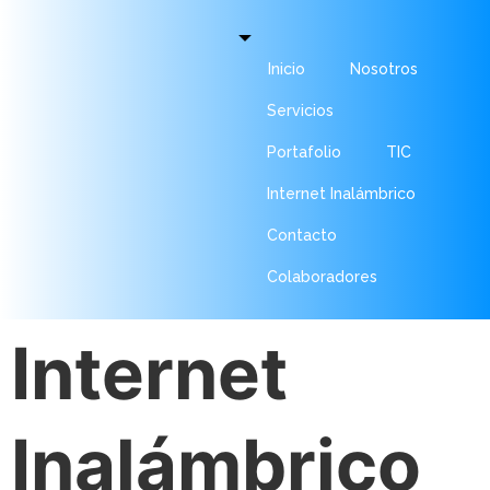
Inicio
Nosotros
Servicios
Portafolio
TIC
Internet Inalámbrico
Contacto
Colaboradores
Internet
Inalámbrico