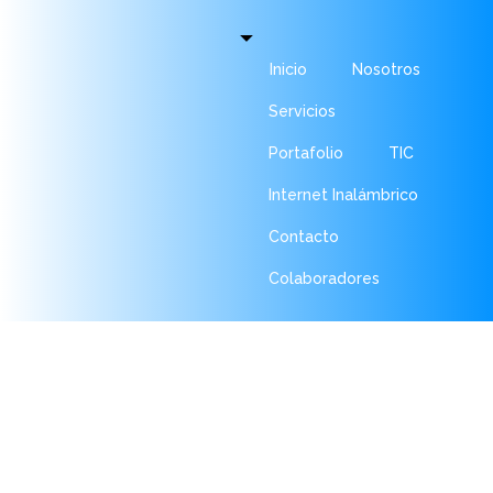
Inicio
Nosotros
Servicios
Portafolio
TIC
Internet Inalámbrico
Contacto
Colaboradores