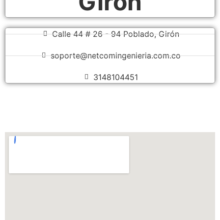
Girón
Calle 44 # 26 - 94 Poblado, Girón
soporte@netcomingenieria.com.co
3148104451