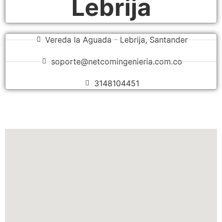
Lebrija
Vereda la Aguada - Lebrija, Santander
soporte@netcomingenieria.com.co
3148104451